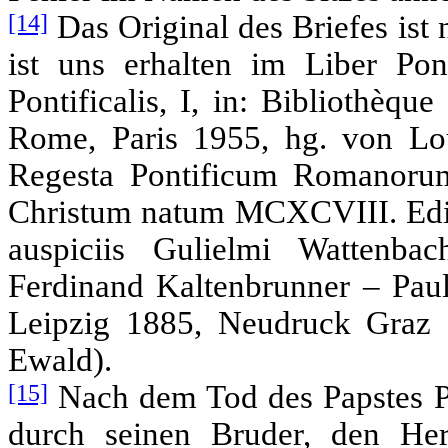
[14]
Das Original des Briefes ist 
ist uns erhalten im Liber Pont
Pontificalis, I, in: Bibliothèqu
Rome, Paris 1955, hg. von Lou
Regesta Pontificum Romanorum
Christum natum MCXCVIII. Edi
auspiciis Gulielmi Wattenb
Ferdinand Kaltenbrunner – Paul
Leipzig 1885, Neudruck Graz 
Ewald).
[15]
Nach dem Tod des Papstes Pa
durch seinen Bruder, den Her