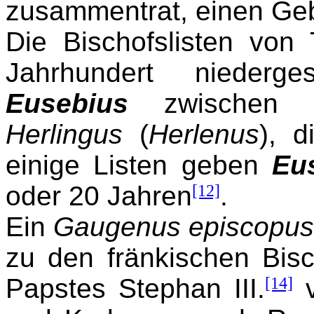
zusammentrat, einen Ge
Die Bischofslisten von 
Jahrhundert niederge
Eusebius
zwischen
Herlingus
(
Herlenus
), d
einige Listen geben
Eu
oder 20 Jahren
[12]
.
Ein
Gaugenus episcopus 
zu den fränkischen Bis
Papstes Stephan III.
[14]
v