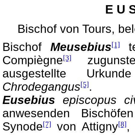
E U S
Bischof von Tours, be
Bischof
Meusebius
[1]
te
Compiègne
[3]
zugunste
ausgestellte Urkun
Chrodegangus
[5]
.
Eusebius
episcopus civ
anwesenden Bischöfe
Synode
[7]
von Attigny
[8]
,