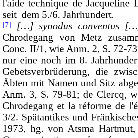
l'aide technique de Jacqueline 
seit dem 5./6. Jahrhundert.
[7]
[…] synodus conventus […
Chrodegang von Metz zusamm
Conc. II/1, wie Anm. 2, S. 72-7
nur eine noch im 8. Jahrhundert
Gebetsverbrüderung, die zwi
Äbten mit Namen und Sitz abge
Anm. 3, S. 79-81; de Clercq, w
Chrodegang et la réforme de l'é
3/2. Spätantikes und Fränkische
1973, hg. von Atsma Hartmut,