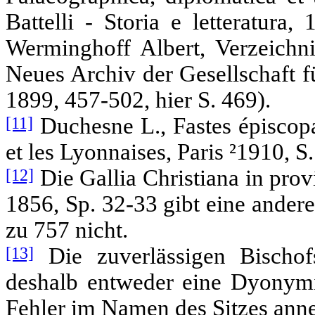
Battelli - Storia e letteratura,
Werminghoff Albert, Verzeichni
Neues Archiv der Gesellschaft f
1899, 457-502, hier S. 469).
[11]
Duchesne L., Fastes épiscopa
et les Lyonnaises, Paris ²1910, S
[12]
Die Gallia Christiana in provi
1856, Sp. 32-33 gibt eine ander
zu 757 nicht.
[13]
Die zuverlässigen Bischof
deshalb entweder eine Dyony
Fehler im Namen des Sitzes an