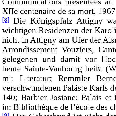
Communications présentées au 
XIIe centenaire de sa mort, 1967
[8]
Die Königspfalz Attigny wa
wichtigen Residenzen der Karol
nicht in Attigny am Ufer der Ai
Arrondissement Vouziers, Cant
gelegenen und damit vor Hoch
heute Sainte-Vaubourg heißt (Wi
mit Literatur; Remmler Bernd
verschwundenen Paläste Karls de
140; Barbier Josiane: Palais et 
in: Bibliothèque de l’école des c
[9]