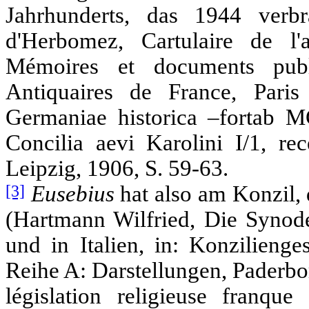
Jahrhunderts, das 1944 ver
d'Herbomez, Cartulaire de l
Mémoires et documents publ
Antiquaires de France, Par
Germaniae historica –fortab MG
Concilia aevi Karolini I/1, re
Leipzig, 1906, S. 59-63.
[3]
Eusebius
hat also am Konzil, 
(Hartmann Wilfried, Die Synode
und in Italien, in: Konzilienge
Reihe A: Darstellungen, Paderbo
législation religieuse franq