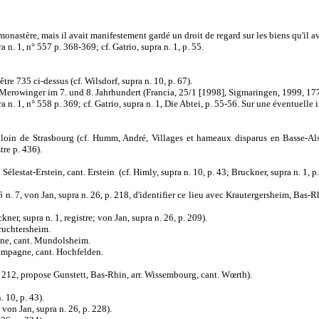
monastère, mais il avait manifestement gardé un droit de regard sur les biens qu'il av
 n. 1, n° 557 p. 368-369; cf. Gatrio, supra n. 1, p. 55.
re 735 ci-dessus (cf. Wilsdorf, supra n. 10, p. 67).
erowinger im 7. und 8. Jahrhundert (Francia, 25/1 [1998], Sigmaringen, 1999, 177
n. 1, n° 558 p. 369; cf. Gatrio, supra n. 1, Die Abtei, p. 55-56. Sur une éventuelle i
oin de Strasbourg (cf. Humm, André, Villages et hameaux disparus en Basse-Alsace
tre p. 436).
lestat-Erstein, cant. Erstein (cf. Himly, supra n. 10, p. 43; Bruckner, supra n. 1, p.
 n. 7, von Jan, supra n. 26, p. 218, d'identifier ce lieu avec Krautergersheim, Bas-Rh
r, supra n. 1, registre; von Jan, supra n. 26, p. 209).
ruchtersheim.
agne, cant. Mundolsheim.
Campagne, cant. Hochfelden.
. 212, propose Gunstett, Bas-Rhin, arr. Wissembourg, cant. Wœrth).
 10, p. 43).
; von Jan, supra n. 26, p. 228).