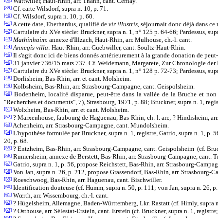
Wattwiller, Haut-Rhin, arr. Thann, cant. Cernay.
[39]
Cf. carte Wilsdorf, supra n. 10, p. 71.
[40]
Cf. Wilsdorf, supra n. 10, p. 60.
[41]
A cette date, Eberhardus, qualifié de
vir illustris
, séjournait donc déjà dans ce 
[42]
Cartulaire du XVe siècle: Bruckner, supra n. 1, n° 125 p. 64-66; Pardessus, supra
[43]
Mathinhaim
: annexe d'Illzach, Haut-Rhin, arr. Mulhouse, ch.-l. cant.
[44]
Annegis villa
: Haut-Rhin, arr. Guebwiller, cant. Soultz-Haut-Rhin.
[45]
Il s'agit donc ici de biens donnés antérieurement à la grande donation de peut-êt
[46]
31 janvier 736/15 mars 737. Cf. Weidemann, Margarete, Zur Chronologie der M
[47]
Cartulaire du XVe siècle: Bruckner, supra n. 1, n° 128 p. 72-73; Pardessus, supra 
[48]
Dorlisheim, Bas-Rhin, arr. et cant. Molsheim.
[49]
Kolbsheim, Bas-Rhin, arr. Strasbourg-Campagne, cant. Geispolsheim.
[50]
Bodenheim, localité disparue, peut-être dans la vallée de la Bruche et non l
"Recherches et documents", 7), Strasbourg, 1971, p. 88; Bruckner, supra n. 1, regis
[51]
Wolxheim, Bas-Rhin, arr. et cant. Molsheim.
[52]
? Marxenhouse, faubourg de Haguenau, Bas-Rhin, ch.-l. arr.; ? Hindisheim, arr. Sé
[53]
Achenheim, arr. Strasbourg-Campagne, cant. Mundolsheim.
[54]
L'hypothèse formulée par Bruckner, supra n. 1, registre, Gatrio, supra n. 1, p. 56
20, p. 68.
[55]
? Entzheim, Bas-Rhin, arr. Strasbourg-Campagne, cant. Geispolsheim (cf. Bruckne
[56]
Rumersheim, annexe de Berstett, Bas-Rhin, arr. Strasbourg-Campagne, cant. T
[57]
Gatrio, supra n. 1, p. 56, propose Reichstett, Bas-Rhin, arr. Strasbourg-Camp
[58]
Von Jan, supra n. 26, p. 212, propose Grassendorf, Bas-Rhin, arr. Strasbourg-
[59]
Roeschwoog, Bas-Rhin, arr. Haguenau, cant. Bischwiller.
[60]
Identification douteuse (cf. Humm, supra n. 50, p. 111; von Jan, supra n. 26, p
[61]
Wœrth, arr. Wissembourg, ch.-l. cant.
[62]
? Hügelsheim, Allemagne, Baden-Württemberg, Lkr. Rastatt (cf. Himly, supra n.
[63]
? Osthouse, arr. Sélestat-Erstein, cant. Erstein (cf. Bruckner, supra n. 1, registre
[64]