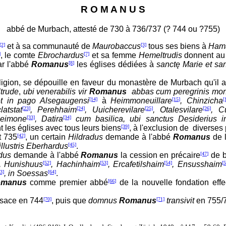
R O M A N U S
abbé de Murbach, attesté de 730 à 736/737 (? 744 ou ?755)
[2]
et à sa communauté de
Maurobaccus
[3]
tous ses biens à
Hama
]
, le comte
Ebrochardus
[7]
et sa femme
Hemeltrudis
donnent a
ar l'abbé
Romanus
[8]
les églises dédiées à
sanctę Marie et san
religion, se dépouille en faveur du monastère de Murbach qu'il
trude
,
ubi venerabilis vir
Romanus
abbas cum peregrinis monac
et in pago Alsegaugensi
[14]
à
Heimmoneuillare
[15]
, Chinzicha
[
latstat
[23]
, Perehhaim
[24]
, Uuicherevilare
[25]
, Otalesvilare
[26]
, C
Leimone
[33]
, Datira
[34]
cum basilica, ubi sanctus Desiderius in
les églises avec tous leurs biens
[39]
, à l'exclusion de diverse
et 735
[42]
, un certain
Hildradus
demande à l'abbé
Romanus
de 
 illustris Eberhardus
[45]
.
edus
demande à l'abbé
Romanus
la cession en précaire
[47]
de b
, Hunishuus
[52]
, Hachinhaim
[53]
, Ercafetilshaim
[54]
, Ensusshaim
[5
3]
, in Soessas
[64]
.
omanus
comme premier abbé
[66]
de la nouvelle fondation eff
Alsace en 744
[70]
, puis que
domnus
Romanus
[71]
transivit
en 755/