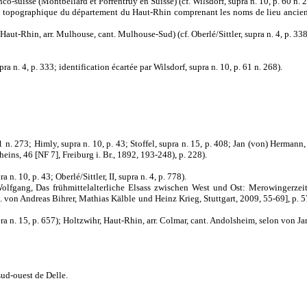
co-suisse (Montbéliard et Porrentruy en Suisse) (cf. Wilsdorf, supra n. 10, p. 60 n. 2
naire topographique du département du Haut-Rhin comprenant les noms de lieu anciens
t-Rhin, arr. Mulhouse, cant. Mulhouse-Sud) (cf. Oberlé/Sittler, supra n. 4, p. 338
a n. 4, p. 333; identification écartée par Wilsdorf, supra n. 10, p. 61 n. 268).
. 61 n. 273; Himly, supra n. 10, p. 43; Stoffel, supra n. 15, p. 408; Jan (von) Herm
eins, 46 [NF 7], Freiburg i. Br., 1892, 193-248), p. 228).
a n. 10, p. 43; Oberlé/Sittler, II, supra n. 4, p. 778).
, Wolfgang, Das frühmittelalterliche Elsass zwischen West und Ost: Merowinge
von Andreas Bihrer, Mathias Kälble und Heinz Krieg, Stuttgart, 2009, 55-69], p. 57 n.
upra n. 15, p. 657); Holtzwihr, Haut-Rhin, arr. Colmar, cant. Andolsheim, selon von Jan
sud-ouest de Delle.