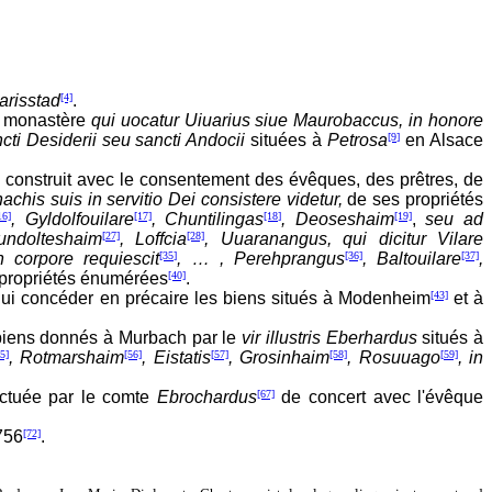
risstad
[4]
.
u monastère
qui uocatur Uiuarius siue Maurobaccus, in honore
cti Desiderii seu sancti Andocii
situées à
Petrosa
[9]
en Alsace
 a construit avec le consentement des évêques, des prêtres, de
his suis in servitio Dei consistere videtur,
de ses propriétés
16]
, Gyldolfouilare
[17]
, Chuntilingas
[18]
, Deoseshaim
[19]
,
seu ad
undolteshaim
[27]
, Loffcia
[28]
, Uuaranangus, qui dicitur Vilare
 corpore requiescit
[35]
, … , Perehprangus
[36]
, Baltouilare
[37]
,
s propriétés énumérées
[40]
.
lui concéder en précaire les biens situés à Modenheim
[43]
et à
iens donnés à Murbach par le
vir illustris Eberhardus
situés à
5]
, Rotmarshaim
[56]
, Eistatis
[57]
, Grosinhaim
[58]
, Rosuuago
[59]
, in
ectuée par le comte
Ebrochardus
[67]
de concert avec l'évêque
756
[72]
.