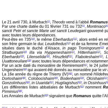
Le 21 avril 730, à Murbach
[1]
,
Theodo
vend à l'abbé
Romanus
Par une charte datée du 01 février 731 ou 732
[5]
,
Montiniaco
[6
sancti Petri et sancte Marie uel sancti Leudegarii
gouverné p
avec toutes leurs dépendances.
Peut-être en 735
[10]
, le même
Eberhardus
[11]
, alors entré en 
son frère germain le duc
Leudofredus
[12]
et de sa femme
Emel
situées dans le duché d'Alsace,
in pago Troningorum
[13]
Stratburgum
[20]
illa via Hyppeneshaim
[21]
, Hittenhaim
[22]
, Sc
Eberhardo
[29]
, Lilenselida
[30]
, Hiruzfeld
[31]
, Flaboteshaim
[32]
, 
Uuattoneuilare
[38]
avec toutes leurs dépendances et notamment 
Par un acte daté du monastère de Remiremont
[41]
, le 24 juill
Ungersheim
[44]
qui avaient été donnés au monastère par le
vir
La 16e année du règne de Thierry (IV)
[46]
, un nommé
Hildefr
Dorloshaim
[48]
, Colobocishaim
[49]
, Bodenhaim
[50]
, Olcishaim
[51]
Gonzolinhuus
[60]
, in Uuarida
[61]
, Hugilagishus
[62]
, in Ossinhuus
[6
Les différentes listes abbatiales de Murbach
[65]
nomment
R
Pirminius
[68]
.
Les Annales de Murbach
[69]
signalent que
Romanus
quitte l'
[1]