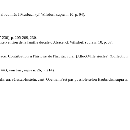
ait donnés à Murbach (cf. Wilsdorf, supra n. 10, p. 64).
-230), p. 205-209, 230.
ntervention de la famille ducale d'Alsace, cf. Wilsdorf, supra n. 10, p. 67.
. Contribution à l'histoire de l'habitat rural (XIIe-XVIIIe siècles) (Collection
 443; von Jan , supra n. 26, p. 214).
in, arr. Sélestat-Erstein, cant. Obernai, n'est pas possible selon Haubrichs, supra n.