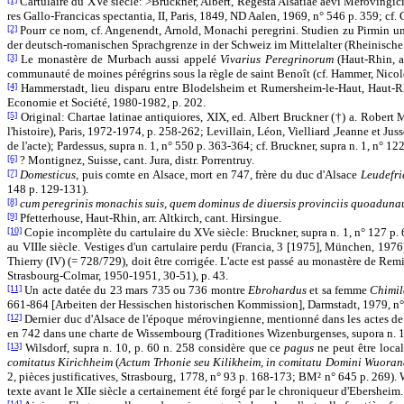
Cartulaire du XVe siècle: >Bruckner, Albert, Regesta Alsatiae aevi Merovingici
res Gallo-Francicas spectantia, II, Paris, 1849, ND Aalen, 1969, n° 546 p. 359; cf.
[2]
Pourr ce nom, cf. Angenendt, Arnold, Monachi peregrini. Studien zu Pirmin un
der deutsch-romanischen Sprachgrenze in der Schweiz im Mittelalter (Rheinische V
[3]
Le monastère de Murbach aussi appelé
Vivarius Peregrinorum
(Haut-Rhin, a
communauté de moines pérégrins sous la règle de saint Benoît (cf. Hammer, Nico
[4]
Hammerstadt, lieu disparu entre Blodelsheim et Rumersheim-le-Haut, Haut-Rhi
Economie et Société, 1980-1982, p. 202.
[5]
Original: Chartae latinae antiquiores, XIX, ed. Albert Bruckner (†) a. Robert 
l'histoire), Paris, 1972-1974, p. 258-262; Levillain, Léon, Vielliard ,Jeanne et J
de l'acte); Pardessus, supra n. 1, n° 550 p. 363-364; cf. Bruckner, supra n. 1, n° 12
[6]
? Montignez, Suisse, cant. Jura, distr. Porrentruy.
[7]
Domesticus
, puis comte en Alsace, mort en 747, frère du duc d'Alsace
Leudefr
148 p. 129-131).
[8]
cum peregrinis monachis suis, quem dominus de diuersis provinciis quoaduna
[9]
Pfetterhouse, Haut-Rhin, arr. Altkirch, cant. Hirsingue.
[10]
Copie incomplète du cartulaire du XVe siècle: Bruckner, supra n. 1, n° 127 p. 
au VIIIe siècle. Vestiges d'un cartulaire perdu (Francia, 3 [1975], München, 1976)
Thierry (IV) (= 728/729), doit être corrigée. L'acte est passé au monastère de Rem
Strasbourg-Colmar, 1950-1951, 30-51), p. 43.
[11]
Un acte datée du 23 mars 735 ou 736 montre
Ebrohardus
et sa femme
Chimi
661-864 [Arbeiten der Hessischen historischen Kommission], Darmstadt, 1979, n°
[12]
Dernier duc d'Alsace de l'époque mérovingienne, mentionné dans les actes de 72
en 742 dans une charte de Wissembourg (Traditiones Wizenburgenses, supora n. 11
[13]
Wilsdorf, supra n. 10, p. 60 n. 258 considère que ce
pagus
ne peut être local
comitatus Kirichheim
(
Actum Trhonie seu Kilikheim, in comitatu Domini Wuoran
2, pièces justificatives, Strasbourg, 1778, n° 93 p. 168-173; BM² n° 645 p. 269)
texte avant le XIIe siècle a certainement
été forgé par le chroniqueur d'Ebersheim.
[14]