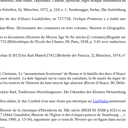
ardessus, Jean Marie, Diplomata. Chartae, epistolae, leges aliaque instrumenta ad
-Schriften, 6), München, 1972, p. 224 n. 1; Sonderegger, Stefan, Die Ausbildung
rère du duc d'Alsace
Leudefridus
, en 727/728; l'évêque
Pirminius
y a établi une
Haut-Rhin. Dictionnaire des communes en trois volumes. Histoire et Géographie,
extes et documents d'histoire du Moyen Age Ve-Xe siècles (2 volumes) (Regards sur
/732 (Bibliothèque de l'Ecole des Chartes, 99, Paris, 1938, p. 5-41 avec traduction
har II. [613] bis Karl Martell [741] [Beihefte der Francia, 2], München, 1974, n°
rf, Christian, Le "monasterium Scottorum" de Honau et la famille des ducs d'Alsace
oute sécurité. La date figurant sur la copie du cartulaire, la 8e année du règne de
ur les sources de l'histoire du haut moyen âge alsacien (Revue d'Alsace, 90, Delle-
öckner Karl, Traditiones Wizenburgenses. Die Urkunden des Klosters Weissenburg
ois admis, le duc Liutfrid n'est sans doute pas identique au
Liutfridus
mentionné
 Thronie
de la chronique d'Ebersheim du XIIe siècle (MGH SS XXIII p.432) et au
 (Abbé Grandidier, Histoire de l'Eglise et des évêques-princes de Strasbourg ..., t.
Colmar, 1960, p. 15-34), argumente que ce nom de
Thronie
qui ne figure dans aucun