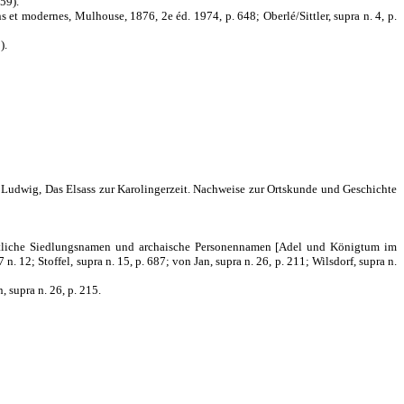
59).
 et modernes, Mulhouse, 1876, 2e éd. 1974, p. 648; Oberlé/Sittler, supra n. 4, p.
).
ann, Ludwig, Das Elsass zur Karolingerzeit. Nachweise zur Ortskunde und Geschichte
rzeitliche Siedlungsnamen und archaische Personennamen [Adel und Königtum im
 12; Stoffel, supra n. 15, p. 687; von Jan, supra n. 26, p. 211; Wilsdorf, supra n.
, supra n. 26, p. 215.