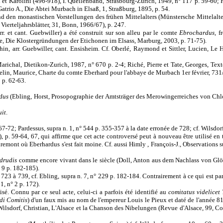
 et Karolini (496-918), I. Quellenband, Strasbourg-Zürich, 1949, n° 117 p. 59-60; P
 Gatrio A., Die Abtei Murbach in Elsaß, 1, Straßburg, 1895, p. 54.
d den monastischen Vorstellungen des frühen Mittelalters (Münstersche Mittelalter
ierteljahrsblätter, 31, Bonn, 1966/67), p. 247.
rr. et cant. Guebwiller) a été construit sur son alleu par le comte
Ebrochardus
, f
le, Die Klostergründungen der Etichonen im Elsass, Marburg, 2003, p. 71-75).
n, arr. Guebwiller, cant. Ensisheim. Cf. Oberlé, Raymond et Sittler, Lucien, Le 
Marichal, Dietikon-Zurich, 1987, n° 670 p. 2-4; Riché, Pierre et Tate, Georges, T
usselin, Maurice, Charte du comte Eberhard pour l'abbaye de Murbach 1er février, 731
2 p. 62-63.
idus
(Ebling, Horst, Prosopographie der Amtsträger des Merowingerreiches von Chlot
uit
.
67-72; Pardessus, supra n. 1, n° 544 p. 355-357 à la date erronée de 728; cf. Wilsdo
, p. 59-64, 67, qui affirme que cet acte controversé peut à nouveau être utilisé en t
iremont où Eberhardus s'est fait moine. Cf. aussi Himly , François-J., Observations s
ldrudis
comme encore vivant dans le siècle (Doll, Anton aus dem Nachlass von Gl
 9 p. 182-185).
3 à 739, cf. Ebling, supra n. 7, n° 229 p. 182-184. Contrairement à ce qui est parf
, n° 2 p. 172).
isé. Connu par ce seul acte, celui-ci a parfois été identifié au
comitatus videlicet
di Comitis
) d'un faux mis au nom de l'empereur Louis le Pieux et daté de l'année 817
. Wilsdorf, Christian, L'Alsace et la Chanson des Nibelungen (Revue d'Alsace, 99, 