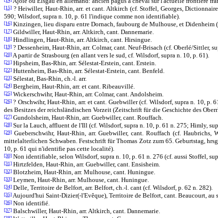
Ajoie ou Elsgau en allemand: ancien pagus à cheval sur l'actuelle frontière fran
[15]
? Heiwiller, Haut-Rhin, arr. et cant. Altkirch (cf. Stoffel, Georges, Diction
590; Wilsdorf, supra n. 10, p. 61 l'indique comme non identifiable).
[16]
Kinzingen, lieu disparu entre Dornach, faubourg de Mulhouse, et Didenheim (Hau
[17]
Gildwiller, Haut-Rhin, arr. Altkirch, cant. Dannemarie.
[18]
Hindlingen, Haut-Rhin, arr. Altkirch, cant. Hirsingue.
[19]
? Dessenheim, Haut-Rhin, arr. Colmar, cant. Neuf-Brisach (cf. Oberlé/Sittler, supr
[20]
A partir de Strasbourg (en allant vers le sud, cf. Wilsdorf, supra n. 10, p. 61).
[21]
Hipsheim, Bas-Rhin, arr. Sélestat-Erstein, cant. Erstein.
[22]
Huttenheim, Bas-Rhin, arr. Sélestat-Erstein, cant. Benfeld.
[23]
Sélestat, Bas-Rhin, ch.-l. arr.
[24]
Bergheim, Haut-Rhin, arr. et cant. Ribeauvillé.
[25]
Wickerschwihr, Haut-Rhin, arr. Colmar, cant. Andolsheim.
[26]
? Orschwihr, Haut-Rhin, arr. et cant. Guebwiller (cf. Wilsdorf, supra n. 10, p
des Besitzes der reichsländischen Vorzeit (Zeitschrift für die Geschichte des Oberrh
[27]
Gundolsheim, Haut-Rhin, arr. Guebwiller, cant. Rouffach.
[28]
Sur la Lauch, affluent de l'Ill (cf. Wilsdorf, supra n. 10, p. 61 n. 275; Himly, supr
[29]
Gueberschwihr, Haut-Rhin, arr. Guebwiller, cant. Rouffach (cf. Haubrichs
mittelalterlichen Schwaben. Festschrift für Thomas Zotz zum 65. Geburtstag, hrsg. 
10, p. 61 qui n'identifie pas cette localité).
[30]
Non identifiable, selon Wilsdorf, supra n. 10, p. 61 n. 276 (cf. aussi Stoffel, s
[31]
Hirtzfelden, Haut-Rhin, arr. Guebwiller, cant. Ensisheim.
[32]
Blotzheim, Haut-Rhin, arr. Mulhouse, cant. Huningue.
[33]
Leymen, Haut-Rhin, arr. Mulhouse, cant. Huningue.
[34]
Delle, Territoire de Belfort, arr. Belfort, ch.-l. cant (cf. Wilsdorf, p. 62 n. 282).
[35]
Aujourd'hui Saint-Dizier(-l'Evêque), Territoire de Belfort, cant. Beaucourt, au 
[36]
Non identifié.
[37]
Balschwiller, Haut-Rhin, arr. Altkirch, cant. Dannemarie.
[38]