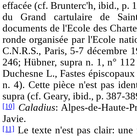
effacée (cf. Brunterc'h, ibid., p
du Grand cartulaire de Sain
documents de l'Ecole des Chartes
ronde organisée par l'Ecole nati
C.N.R.S., Paris, 5-7 décembre 1
246; Hübner, supra n. 1, n° 112
Duchesne L., Fastes épiscopaux 
n. 4). Cette pièce n'est pas ide
supra (cf. Geary, ibid., p. 387-38
[10]
Caladius
: Alpes-de-Haute-P
Javie.
[11]
Le texte n'est pas clair: une 