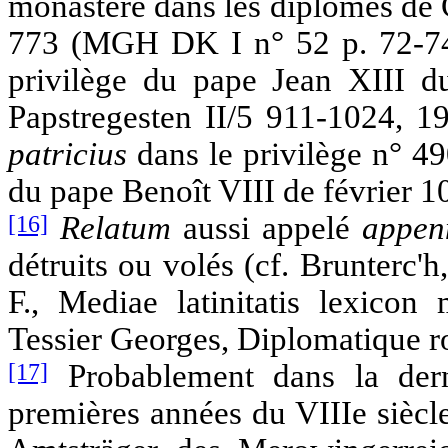
monastère dans les diplômes de
773 (MGH DK I n° 52 p. 72-74,
privilège du pape Jean XIII 
Papstregesten II/5 911-1024, 19
patricius
dans le privilège n° 
du pape Benoît VIII de février 
[16]
Relatum
aussi appelé
appen
détruits ou volés (cf. Brunterc'h
F., Mediae latinitatis lexicon
Tessier Georges, Diplomatique roy
[17]
Probablement dans la dern
premières années du VIIIe siècl