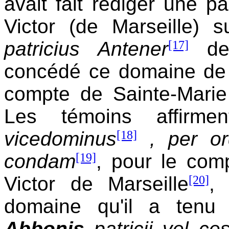
avait fait rédiger une p
Victor (de Marseille) s
patricius Antener
[17]
de 
concédé ce domaine de 
compte de Sainte-Marie 
Les témoins affirm
vicedominus
[18]
, per o
condam
[19]
, pour le com
Victor de Marseille
[20]
,
domaine qu'il a tenu
Abbonis
patricii vel ce