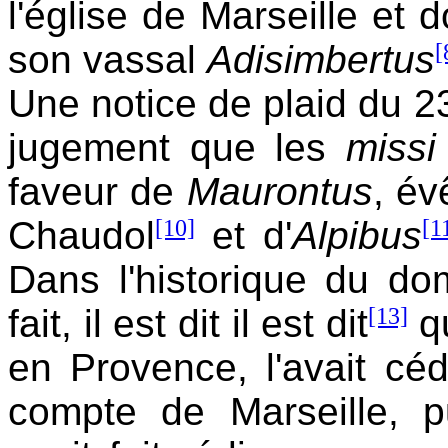
l'église de Marseille et
son vassal
Adisimbertus
[
Une notice de plaid du 23
jugement que les
miss
faveur de
Maurontus
, év
Chaudol
[10]
et d'
Alpibus
[1
Dans l'historique du d
fait, il est dit il est dit
[13]
q
en Provence, l'avait céd
compte de Marseille, p