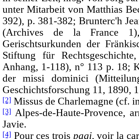
unter Mitarbeit von Matthias Be
392), p. 381-382; Brunterc'h Je
(Archives de la France 1)
Gerischtsurkunden der Fränkisc
Stiftung für Rechtsgeschicht
Anhang, 1-118), n° 113 p. 18; K
der missi dominici (Mitteilung
Geschichtsforschung 11, 1890, 1
[2]
Missus de Charlemagne (cf. inf
[3]
Alpes-de-Haute-Provence, arr
Javie.
[4]
Pour ces trois
pagi
, voir la c