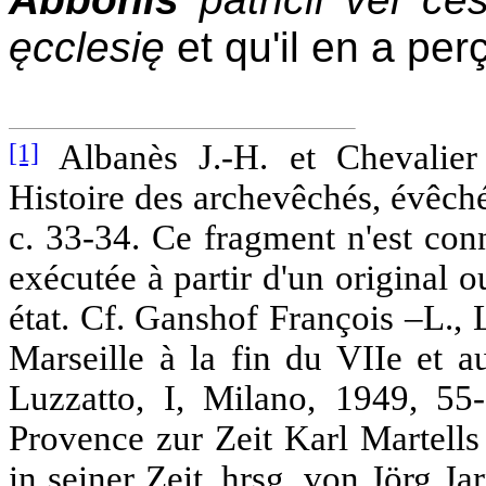
ęcclesię
et qu'il en a per
[1]
Albanès J.-H. et Chevalier 
Histoire des archevêchés, évêché
c. 33-34. Ce fragment n'est con
exécutée à partir d'un original 
état. Cf. Ganshof François –L., 
Marseille à la fin du VIIe et a
Luzzatto, I, Milano, 1949, 55-
Provence zur Zeit Karl Martells
in seiner Zeit, hrsg. von Jörg J