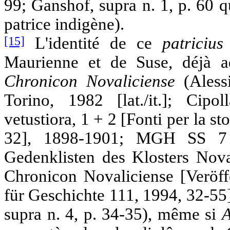
99; Ganshof, supra n. 1, p. 60 qu
patrice indigène).
[15]
L'identité de ce
patriciu
Maurienne et de Suse, déjà a
Chronicon Novaliciense
(Aless
Torino, 1982 [lat./it.]; Cip
vetustiora, 1 + 2 [Fonti per la stor
32], 1898-1901; MGH SS 7 
Gedenklisten des Klosters Nova
Chronicon Novaliciense [Veröff
für Geschichte 111, 1994, 32-55],
supra n. 4, p. 34-35), même si