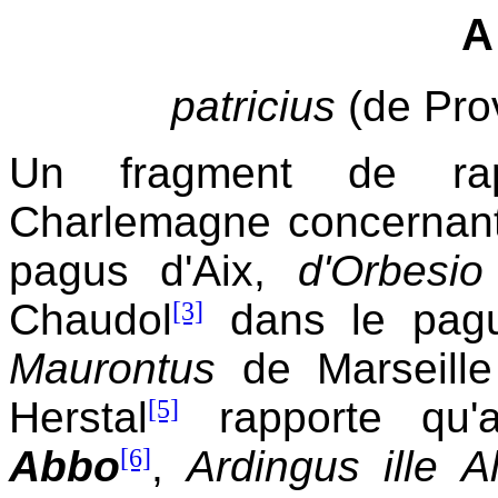
A
patricius
(de Pro
Un fragment de rap
Charlemagne concernan
pagus d'Aix,
d'Orbesi
Chaudol
[3]
dans le pag
Maurontus
de Marseill
Herstal
[5]
rapporte qu'
Abbo
[6]
,
Ardingus ille 