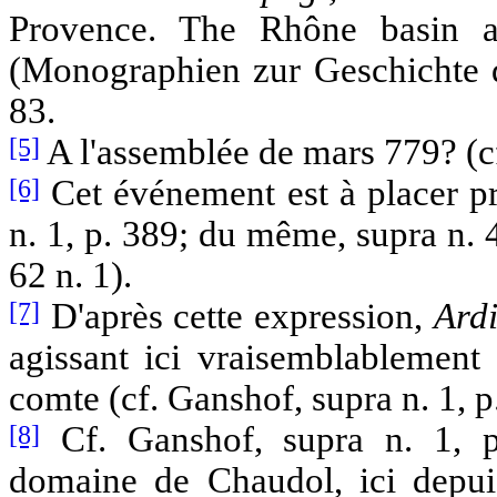
Provence. The Rhône basin a
(Monographien zur Geschichte de
83.
[5]
A l'assemblée de mars 779? (cf.
[6]
Cet événement est à placer pr
n. 1, p. 389; du même, supra n. 4
62 n. 1).
[7]
D'après cette expression,
Ard
agissant ici vraisemblablemen
comte (cf. Ganshof, supra n. 1, p
[8]
Cf. Ganshof, supra n. 1, p.
domaine de Chaudol, ici depui