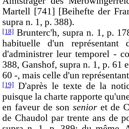
Amtsträger des Merowingerreic
Martell [741] [Beihefte der Fra
supra n. 1, p. 388).
[18]
Brunterc'h, supra n. 1, p. 17
habituelle d'un représentant
d'administrer leur temporel - c
388, Ganshof, supra n. 1, p. 61 e
60 -, mais celle d'un représentan
[19]
D'après le texte de la noti
puisque la charte rapporte qu'u
en faveur de son
senior
et de C
de Chaudol par trente ans de po
supra n. 1, p. 389; du même, Ar