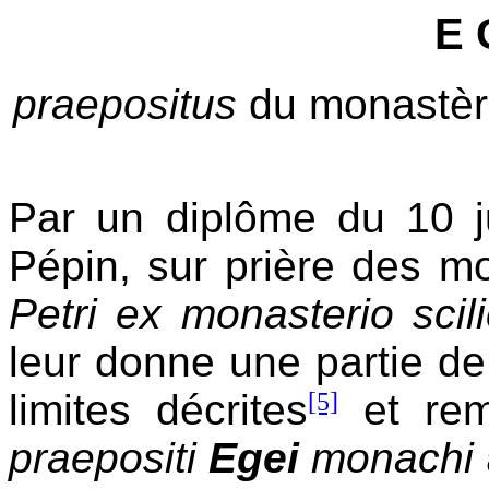
E 
praepositus
du monastèr
Par un diplôme du 10 ju
Pépin, sur prière des 
Petri ex monasterio sci
leur donne une partie de
limites décrites
[5]
et rem
praepositi
Egei
monachi