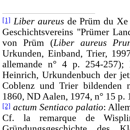
[1]
Liber aureus
de Prüm du Xe 
Geschichtsvereins "Prümer Lan
von Prüm (
Liber aureus Prum
Urkunden, Einband, Trier, 1997
allemande n° 4 p. 254-257)
Heinrich, Urkundenbuch der jet
Coblenz und Trier bildenden mi
1860, ND Aalen, 1974, n° 15 p. 1
[2]
actum
Sentiaco
palatio
: Alle
Cf. la remarque de Wisplin
Gründungsgeschichte des Kl