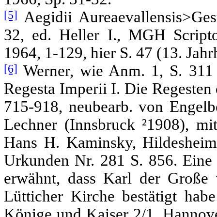
[5]
Aegidii Aureaevallensis>Gest
32, ed. Heller I., MGH Scrip
1964, 1-129, hier S. 47 (13. Jahr
[6]
Werner, wie Anm. 1, S. 311
Regesta Imperii I. Die Regesten
715-918, neubearb. von Engelb
Lechner (Innsbruck ²1908), mi
Hans H. Kaminsky, Hildesheim
Urkunden Nr. 281 S. 856. Eine 
erwähnt, dass Karl der Große 
Lütticher Kirche bestätigt h
Könige und Kaiser 2/1, Hannove