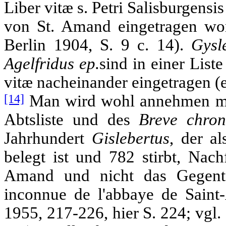
Liber vitæ s. Petri Salisburgens
von St. Amand eingetragen w
Berlin 1904, S. 9 c. 14).
Gysl
Agelfridus ep.
sind in einer List
vitæ nacheinander eingetragen (eb
[14]
Man wird wohl annehmen mü
Abtsliste und des
Breve chro
Jahrhundert
Gislebertus
, der a
belegt ist und 782 stirbt, Nac
Amand und nicht das Gegente
inconnue de l'abbaye de Saint
1955, 217-226, hier S. 224; vgl