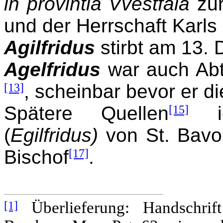
in provintia Vvestfala
zu
und der Herrschaft Karls
Agilfridus
stirbt am 13.
Agelfridus
war auch Abt
[13]
, scheinbar bevor er d
Spätere Quellen
[15]
id
(
Egilfridus)
von St. Bavo
Bischof
[17]
.
[1]
Überlieferung: Handschrift