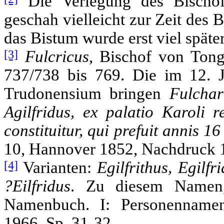
Die Verlegung des Bischofs
geschah vielleicht zur Zeit des 
das Bistum wurde erst viel späte
[3]
Fulcricus
, Bischof von Tong
737/738 bis 769. Die im 12. J
Trudonensium bringen
Fulchar
Agilfridus, ex palatio Karoli 
constituitur, qui prefuit annis 1
10, Hannover 1852, Nachdruck 19
[4]
Varianten:
Egilfrithus, Egilfr
?Eilfridus
. Zu diesem Namen, 
Namenbuch. I: Personenname
1966, Sp. 31-32.