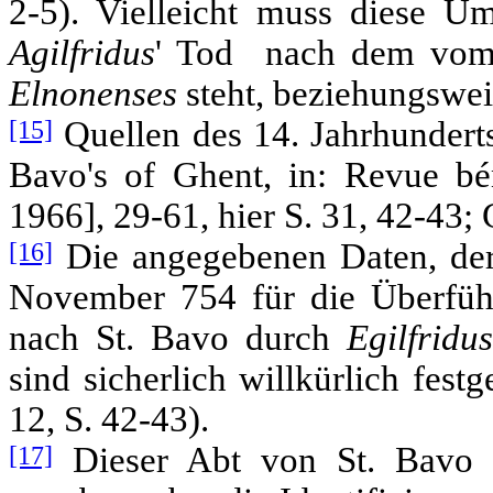
2-5). Vielleicht muss diese U
Agilfridus
' Tod nach dem vo
Elnonenses
steht, beziehungswei
[15]
Quellen des 14. Jahrhunderts:
Bavo's of Ghent, in: Revue bé
1966], 29-61, hier S. 31, 42-43; 
[16]
Die angegebenen Daten, der 
November 754 für die Überfüh
nach St. Bavo durch
Egilfridu
sind sicherlich willkürlich fes
12, S. 42-43).
[17]
Dieser Abt von St. Bavo h