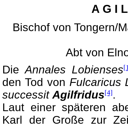
A G I L
Bischof von Tongern/Ma
Abt von Eln
Die
Annales Lobienses
[
den Tod von
Fulcaricus 
successit
Agilfridus
[4]
.
Laut einer späteren ab
Karl der Große zur Ze