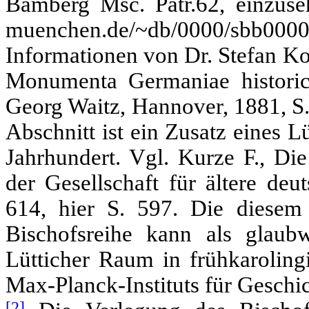
Bamberg Msc. Patr.62, einzusehe
muenchen.de/~db/0000/sbb0000
Informationen von Dr. Stefan Ko
Monumenta Germaniae historic
Georg Waitz, Hannover, 1881, S.
Abschnitt ist ein Zusatz eines L
Jahrhundert. Vgl. Kurze F., Di
der Gesellschaft für ältere de
614, hier S. 597. Die diesem
Bischofsreihe kann als glaub
Lütticher Raum in frühkarolingi
Max-Planck-Instituts für Geschi
[2]