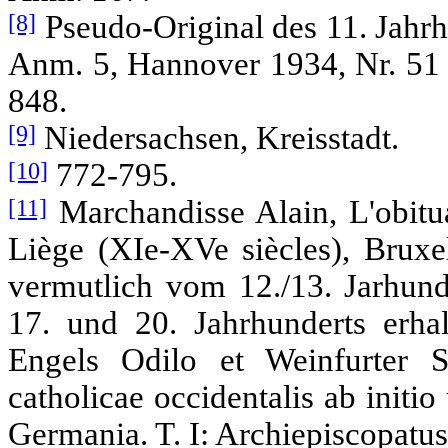
[8]
Pseudo-Original des 11. Jahrh
Anm. 5, Hannover 1934, Nr. 51 
848.
[9]
Niedersachsen, Kreisstadt.
[10]
772-795.
[11]
Marchandisse Alain, L'obitua
Liège (XIe-XVe siècles), Bruxe
vermutlich vom 12./13. Jarhunde
17. und 20. Jahrhunderts erha
Engels Odilo et Weinfurter S
catholicae occidentalis ab init
Germania. T. I: Archiepiscopatus 