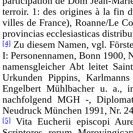
participation de Dom Jean-Marie
terroir. 1: des origines à la fin
villes de France), Roanne/Le Co
provincias ecclesiasticas distribu
[4]
Zu diesem Namen, vgl. Först
I: Personennamen, Bonn 1900, 
namensgleicher Abt leitet Saint
Urkunden Pippins, Karlmanns
Engelbert Mühlbacher u. a., 
nachfolgend MGH -, Diploma
Neudruck München 1991, Nr. 24 
[5]
Vita Eucherii episcopi Aur
Scriptores rerum Merovingic