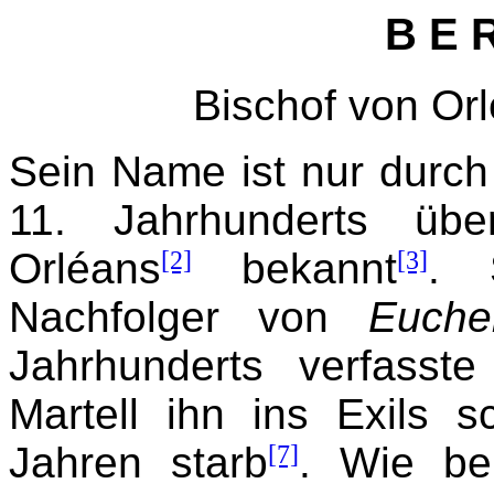
B E R
Bischof von Or
Sein Name ist nur durch 
11. Jahrhunderts überl
Orléans
[2]
bekannt
[3]
. 
Nachfolger von
Euche
Jahrhunderts verfasste
Martell ihn ins Exils sc
Jahren starb
[7]
. Wie b