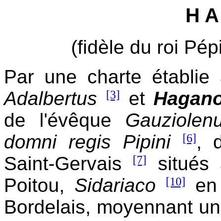
H A
(fidèle du roi Pé
Par une charte établie
Adalbertus
[3]
et
Hagan
de l'évêque
Gauziolen
domni regis Pipini
[6]
, 
Saint-Gervais
[7]
situés
Poitou,
Sidariaco
[10]
en 
Bordelais, moyennant u