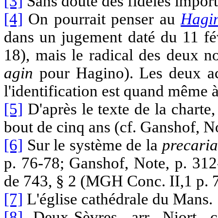
[3]
Sans doute des fidèles import
[4]
On pourrait penser au
Hagi
dans un jugement daté du 11 fé
18), mais le radical des deux no
agin
pour Hagino). Les deux act
l'identification est quand même à
[5]
D'après le texte de la charte,
bout de cinq ans (cf. Ganshof, No
[6]
Sur le système de la
precaria
p. 76-78; Ganshof, Note, p. 312
de 743, § 2 (MGH Conc. II,1 p. 7
[7]
L'église cathédrale du Mans.
[8]
Deux-Sèvres, arr. Niort, ca