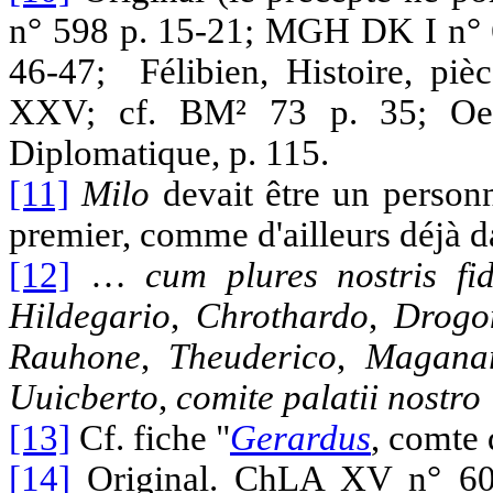
n° 598 p. 15-21; MGH DK I n° 6
46-47; Félibien, Histoire, piè
XXV; cf. BM² 73 p. 35; Oelsn
Diplomatique, p. 115.
[11]
Milo
devait être un personn
premier, comme d'ailleurs déjà d
[12]
…
cum
plures
nostris
fi
Hildegario
,
Chrothardo
,
Drogo
Rauhone
,
Theuderico
,
Magana
Uuicberto
,
comite
palatii
nostro
[13]
Cf. fiche "
Gerardus
, comte 
[14]
Original. ChLA XV n° 600 