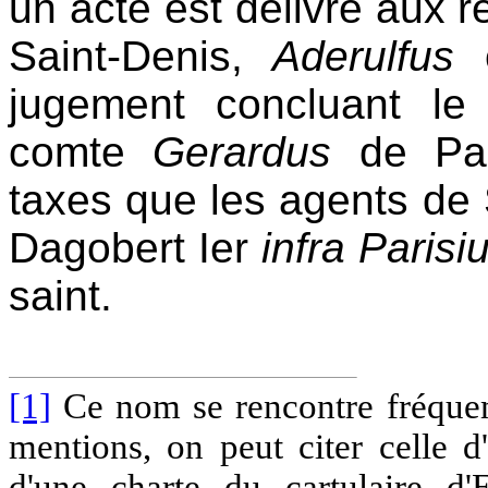
un acte est délivré aux 
Saint-Denis,
Aderulfus
jugement concluant le 
comte
Gerardus
de Pari
taxes que les agents de 
Dagobert Ier
infra Parisi
saint.
[1]
Ce nom se rencontre fréquem
mentions, on peut citer celle 
d'une charte du cartulaire d