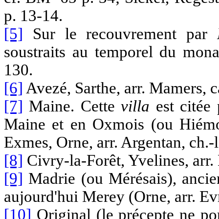
p. 13-14.
[5]
Sur le recouvrement par
soustraits au temporel du monas
130.
[6]
Avezé, Sarthe, arr. Mamers, c
[7]
Maine. Cette
villa
est citée 
Maine et en Oxmois (ou Hiémois
Exmes, Orne, arr. Argentan, ch.-l.
[8]
Civry-la-Forêt, Yvelines, arr
[9]
Madrie (ou Mérésais), ancie
aujourd'hui Merey (Orne, arr. Ev
[10]
Original (le précepte ne p