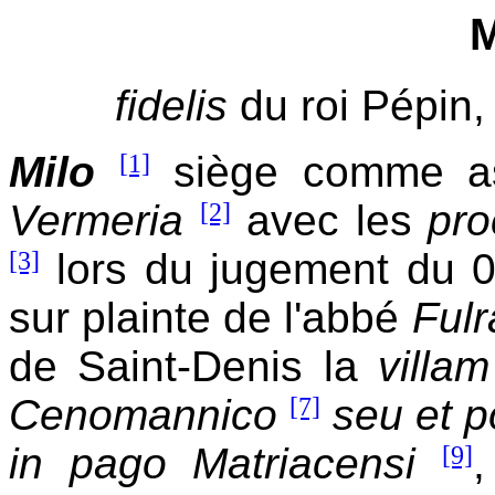
M
fidelis
du roi Pépin,
Milo
[1]
siège comme ass
Vermeria
[2]
avec les
pro
[3]
lors du jugement du 
sur plainte de l'abbé
Ful
de Saint-Denis la
villa
Cenomannico
[7]
seu et p
in pago Matriacensi
[9]