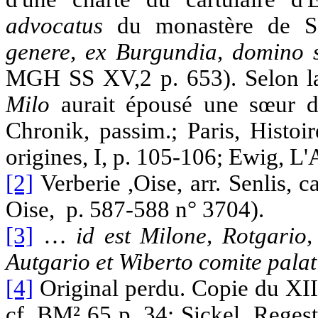
advocatus
du monastère de Sa
genere, ex Burgundia, domino 
MGH SS XV,2 p. 653). Selon la
Milo
aurait épousé une sœur de
Chronik, passim.; Paris, Histo
origines, I, p. 105-106; Ewig, L'
[2]
Verberie ,Oise, arr. Senlis, 
Oise, p. 587-588 n° 3704).
[3]
…
id est Milone, Rotgario
Autgario et Wiberto comite palat
[4]
Original perdu. Copie du XII
cf. BM² 65 p. 34; Sickel, Regest