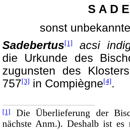
S A D E
sonst unbekannte
Sadebertus
[1]
acsi ind
die Urkunde des Bisc
zugunsten des Kloster
757
[3]
in Compiègne
[4]
.
[1]
Die Überlieferung der Bischo
nächste Anm.). Deshalb ist es 