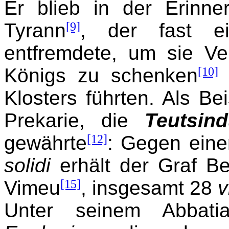
Er blieb in der Erinne
Tyrann
[9]
, der fast ei
entfremdete, um sie V
Königs zu schenken
[10]
Klosters führten. Als Bei
Prekarie, die
Teutsin
gewährte
[12]
: Gegen eine
solidi
erhält der Graf Be
Vimeu
[15]
, insgesamt 28
v
Unter seinem Abbat