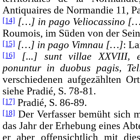
Antiquaires de Normandie 11, Par
[14]
[…] in pago Veliocassino [
Roumois, im Süden von der Sein
[15]
[…] in pago Vimnau […]
: L
[16]
[...] sunt villae XXVIII,
ponuntur in duobus pagis, Tell
verschiedenen aufgezählten Ort
siehe Pradié, S. 78-81.
[17]
Pradié, S. 86-89.
[18]
Der Verfasser bemüht sich 
das Jahr der Erhebung eines Abt
er aber offensichtlich mit di