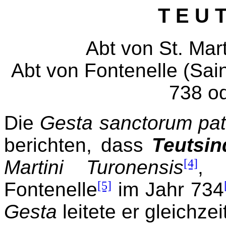
T E U T
Abt von St. Mart
Abt von Fontenelle (Sain
738 o
Die
Gesta sanctorum pat
berichten, dass
Teutsin
Martini Turonensis
[4]
, 
Fontenelle
[5]
im Jahr 734
Gesta
leitete er gleichzei