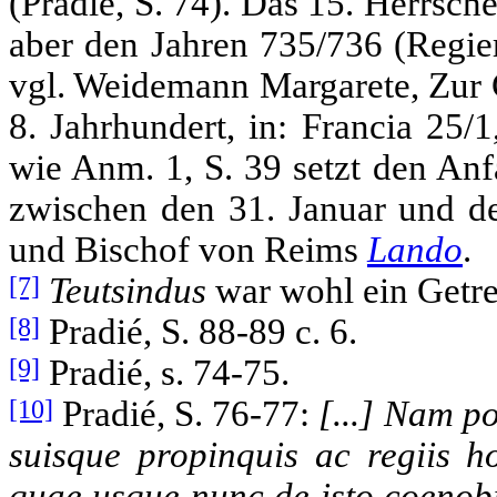
(Pradié, S. 74). Das 15. Herrsch
aber den Jahren 735/736 (Regie
vgl. Weidemann Margarete, Zur 
8. Jahrhundert, in: Francia 25/
wie Anm. 1, S. 39 setzt den A
zwischen den 31. Januar und de
und Bischof von Reims
Lando
.
[7]
Teutsindus
war wohl ein Getre
[8]
Pradié, S. 88-89 c. 6.
[9]
Pradié, s. 74-75.
[10]
Pradié, S. 76-77:
[...] Nam p
suisque propinquis ac regiis h
quae usque nunc de isto coenobi