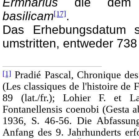
Ermharius
die dem 
basilicam
[17]
.
Das Erhebungsdatum s
umstritten, entweder 738
[1]
Pradié Pascal, Chronique des 
(Les classiques de l'histoire d
89 (lat./fr.); Lohier F. et 
Fontanellensis coenobi (Gesta 
1936, S. 46-56. Die Abfassun
Anfang des 9. Jahrhunderts erfo