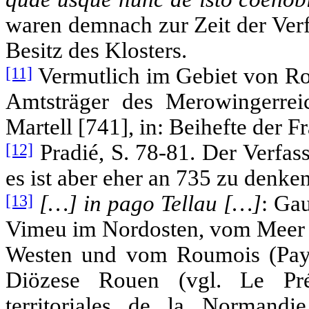
waren demnach zur Zeit der Ver
Besitz des Klosters.
[11]
Vermutlich im Gebiet von Ro
Amtsträger des Merowingerrei
Martell [741], in: Beihefte der F
[12]
Pradié, S. 78-81. Der Verfass
es ist aber eher an 735 zu denke
[13]
[…] in pago Tellau […]
: Ga
Vimeu im Nordosten, vom Meer
Westen und vom Roumois (Pays
Diözese Rouen (vgl. Le Pré
territoriales de la Normand