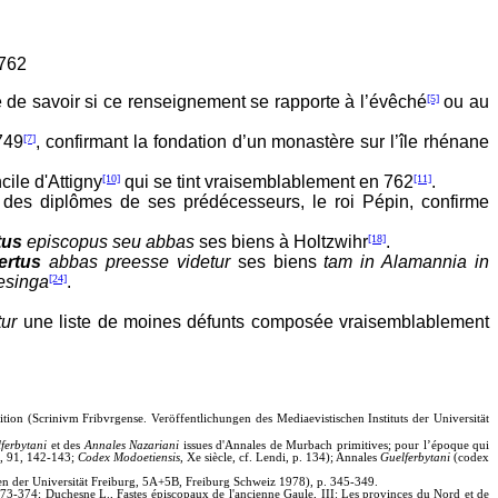
 762
le de savoir si ce renseignement se rapporte à l’évêché
[5]
ou au
749
[7]
, confirmant la fondation d’un monastère sur l’île rhénane
cile d'Attigny
[10]
qui se tint vraisemblablement en 762
[11]
.
 des diplômes de ses prédécesseurs, le roi Pépin, confirme
tus
episcopus seu abbas
ses biens à Holtzwihr
[18]
.
ertus
abbas preesse videtur
ses biens
tam in Alamannia in
resinga
[24]
.
ur
une liste de moines défunts composée vraisemblablement
ion (Scrinivm Fribvrgense. Veröffentlichungen des Mediaevistischen Instituts der Universität
ferbytani
et des
Annales Nazariani
issues d'Annales de Murbach primitives; pour l’époque qui
84, 91, 142-143;
Codex
Modoetiensis
, Xe siècle, cf. Lendi, p. 134); Annales
Guelferbytani
(codex
ten der Universität Freiburg, 5A+5B, Freiburg Schweiz 1978), p. 345-349.
-374; Duchesne L., Fastes épiscopaux de l'ancienne Gaule, III: Les provinces du Nord et de