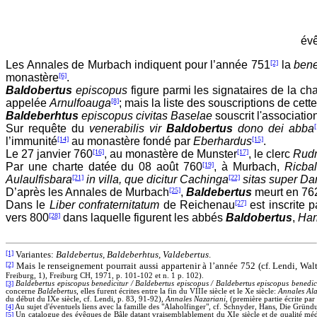
évê
Les Annales de Murbach indiquent pour l’année 751
[2]
la
bene
monastère
[6]
.
Baldobertus
episcopus
figure parmi les signataires de la ch
appelée
Arnulfoauga
[8]
; mais la liste des souscriptions de cet
Baldeberhtus
episcopus civitas Baselae
souscrit l'associatio
Sur requête du
venerabilis vir
Baldobertus
dono dei abba
[
l’immunité
[14]
au monastère fondé par
Eberhardus
[15]
.
Le 27 janvier 760
[16]
, au monastère de Munster
[17]
, le clerc
Rud
Par une charte datée du 08 août 760
[19]
, à Murbach,
Ricba
Aulaulfisbara
[21]
in villa, que dicitur Cachinga
[22]
sitas super Da
D’après les Annales de Murbach
[25]
,
Baldebertus
meurt en 76
Dans le
Liber confraternitatum
de Reichenau
[27]
est inscrite 
vers 800
[28]
dans laquelle figurent les abbés
Baldobertus
,
Har
[1]
Variantes:
Baldebertus, Baldeberhtus, Valdebertus
.
[2]
Mais le renseignement pourrait aussi appartenir à l’année 752 (cf. Lendi, Wa
Freiburg, 1), Freiburg CH, 1971, p. 101-102 et n. 1 p. 102).
[3]
Baldebertus episcopus benedicitur / Baldebertus episcopus / Baldebertus episcopus benedic
concerne
Baldebertus
, elles furent écrites entre la fin du VIIIe siècle et le Xe siècle:
Annales
Al
du début du IXe siècle, cf. Lendi, p. 83, 91-92),
Annales
Nazariani
, (première partie écrite par
[4]
Au sujet d'éventuels liens avec la famille des "Alaholfinger", cf. Schnyder, Hans, Die Grü
[5]
Un catalogue des évêques de Bâle datant vraisemblablement du XIe siècle et de qualité mé