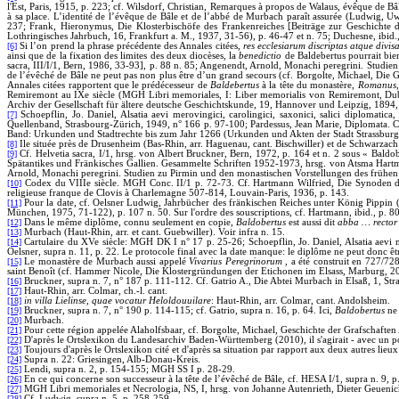
l'Est, Paris, 1915, p. 223; cf. Wilsdorf, Christian, Remarques à propos de Walaus, évêque de 
à sa place. L’identité de l’évêque de Bâle et de l’abbé de Murbach paraît assurée (Ludwig
237; Frank, Hieronymus, Die Klosterbischöfe des Frankenreiches [Beiträge zur Geschichte 
Lothringisches Jahrbuch, 16, Frankfurt a. M., 1937, 31-56), p. 46-47 et n. 75; Duchesne, ibid.
[6]
Si l’on prend la phrase précédente des Annales citées,
res ecclesiarum discriptas atque divis
ainsi que de la fixation des limites des deux diocèses, la
benedictio
de Baldebertus pourrait bie
sacra, III/I/1, Bern, 1986, 33-93], p. 88 n. 85; Angenendt, Arnold, Monachi peregrini. Studien
de l’évêché de Bâle ne peut pas non plus être d’un grand secours (cf. Borgolte, Michael, Die 
Annales citées rapportent que le prédécesseur de
Baldebertus
à la tête du monastère,
Romanus
Remiremont au IXe siècle (MGH Libri memoriales, I: Liber memorialis von Remiremont, Dubli
Archiv der Gesellschaft für ältere deutsche Geschichtskunde, 19, Hannover und Leipzig, 1894, 47
[7]
Schoepflin, Jo. Daniel, Alsatia aevi merovingici, carolingici, saxonici, salici diplomati
Quellenband, Strasbourg-Zürich, 1949, n° 166 p. 97-100; Pardessus, Jean Marie, Diplomata. Cha
Band: Urkunden und Stadtrechte bis zum Jahr 1266 (Urkunden und Akten der Stadt Strassburg, I
[8]
Ile située près de Drusenheim (Bas-Rhin, arr. Haguenau, cant. Bischwiller) et de Schwarza
[9]
Cf. Helvetia sacra, I/1, hrsg. von Albert Bruckner, Bern, 1972, p. 164 et n. 2 sous « Baldo
Spätantikes und Fränkisches Gallien. Gesammelte Schriften 1952-1973, hrsg. von Atsma Hartm
Arnold, Monachi peregrini. Studien zu Pirmin und den monastischen Vorstellungen des frühen M
[10]
Codex du VIIIe siècle. MGH Conc. II/1 p. 72-73. Cf. Hartmann Wilfried, Die Synoden der 
religieuse franque de Clovis à Charlemagne 507-814, Louvain-Paris, 1936, p. 143.
[11]
Pour la date, cf. Oelsner Ludwig, Jahrbücher des fränkischen Reiches unter König Pippin
München, 1975, 71-122), p. 107 n. 50. Sur l'ordre des souscriptions, cf. Hartmann, ibid., p. 80
[12]
Dans le même diplôme, connu seulement en copie,
Baldobertus
est aussi dit
abba … rector 
[13]
Murbach (Haut-Rhin, arr. et cant. Guebwiller). Voir infra n. 15.
[14]
Cartulaire du XVe siècle: MGH DK I n° 17 p. 25-26; Schoepflin, Jo. Daniel, Alsatia aevi m
Oelsner, supra n. 11, p. 22. Le protocole final avec la date manque: le diplôme ne peut donc êt
[15]
Le monastère de Murbach aussi appelé
Vivarius Peregrinorum
, a été construit en 727/72
saint Benoît (cf. Hammer Nicole, Die Klostergründungen der Etichonen im Elsass, Marburg, 20
[16]
Bruckner, supra n. 7, n° 187 p. 111-112. Cf. Gatrio A., Die Abtei Murbach in Elsaß, 1, Str
[17]
Haut-Rhin, arr. Colmar, ch.-l. cant.
[18]
in villa Lielinse, quae vocatur Heloldouuilare
: Haut-Rhin, arr. Colmar, cant. Andolsheim.
[19]
Bruckner, supra n. 7, n° 190 p. 114-115; cf. Gatrio, supra n. 16, p. 64. Ici,
Baldobertus
ne
[20]
Murbach.
[21]
Pour cette région appelée Alaholfsbaar, cf. Borgolte, Michael, Geschichte der Grafschaft
[22]
D'après le Ortslexikon du Landesarchiv Baden-Württemberg (2010), il s'agirait - avec un poi
[23]
Toujours d'après le Ortslexikon cité et d'après sa situation par rapport aux deux autres li
[24]
Supra n. 22: Griesingen, Alb-Donau-Kreis.
[25]
Lendi, supra n. 2, p. 154-155; MGH SS I p. 28-29.
[26]
En ce qui concerne son successeur à la tête de l’évêché de Bâle, cf. HESA I/1, supra n. 9, p.
[27]
MGH Libri memoriales et Necrologia, NS, I, hrsg. von Johanne Autenrieth, Dieter Geuenich
[28]
Cf. Ludwig, supra n. 5, p. 258-259.