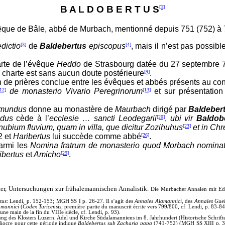
B A L D O B E R T U S
[1]
que de Bâle, abbé de Murbach, mentionné depuis 751 (752) à
dictio
[3]
de
Baldebertus
episcopus
[4]
, mais il n’est pas possib
arte de l’évêque
Heddo
de Strasbourg datée du 27 septembre 
te charte est sans aucun doute postérieure
[9]
.
n de prières conclue entre les évêques et abbés présents au con
12]
de monasterio Vivario Peregrinorum
[13]
et sur présentation
mundus
donne au monastère de
Maurbach
dirigé par
Baldeber
ldus
cède à l’
ecclesie …
sancti Leodegarii
[20]
,
ubi vir
Baldob
nubium fluvium, quam in villa, que dicitur Zozihuhus
[23]
et in Ch
2 et
Haribertus
lui succède comme abbé
[26]
.
parmi les
Nomina fratrum
de monasterio quod Morbach nominat
ibertus
et
Amicho
[29]
.
lter, Untersuchungen zur frühalemannischen Annalistik.
Die Murbacher Annalen mit Edit
tus
: Lendi, p. 152-153; MGH SS I p. 26-27. Il s’agit des
Annales Alamannici
, des
Annales Guel
amannici
(
Codex
Turicensis
, première partie du manuscrit écrite vers 799/800, cf. Lendi, p. 83-
 une main de la fin du VIIIe siècle, cf. Lendi, p. 93).
ndung des Klosters Luzern. Adel und Kirche Südalamanniens im 8. Jahrhundert (Historische Schrif
diocre pour cette période indique
Baldebertus sub Zacharia papa
(741-752) (MGH SS XIII p. 373