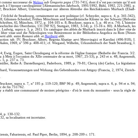
34) comme successeur de
Walaus
sub Gregorio papa
(731-741), dont il n’est pas certain qu’il soit
bach à l’époque carolingienne [Alemannisches Jahrbuch, 1991/1992, Bühl, 1992, 221-298], p.
; Bruckner Albert, Untersuchungen zur älteren Abtreihe des Reichsklosters Murbach (Elsaß-
t l’évêché de Strasbourg, certainement un acte politique (cf. Schnyder, supra n. 4, p. 341-342),
. 238; Gilomen-Schenkel, Frühes Mönchtum und benediktinische Klöster in der Schweiz [Helvetia
chriften, 6], München, 1972, p. 104-105 n. 8; Bruckner, supra n. 5, p. 46 et n. 74). L’histoire
eschichte des Oberrheins, 131 [NF 92], Stuttgart, 1983, 3-54), p. 15-16 n. 80). A Murbach, les
f. Ludwig, supra n. 5, p. 261). Un catalogue des abbés de Murbach inscrit dans le
Liber vitæ
de
r liber vitae und die Nekrologien von Remiremont in der Bibliotheca Angelica zu Rom [Neues
erti abb
. entre
Romani abb
. et
Hariberti
abb
.
ction tab. IV; Bruckner, Albert, Regesta Alsatiae aevi Merovingici et Karolini (496-918), I.
ND Aalen, 1969, n° 596 p. 408-411; cf. Wiegand, Wilhelm, Urkundenbuch der Stadt Strassburg, I.
54; Ewig, Eugen, Saint Chrodegang et la réforme de l'église franque (Beihefte der Francia. 3/2.
 Metz à l'occasion du XIIe centenaire de sa mort, 1967, 25-53), p. 243 et n. 48; Angenendt,
 5, p. 237 n. 73.
ler, Reihe A: Darstellungen), Paderborn, 1989, p. 79-81; Clercq (de) Carlos, La législation
erhard, Voraussetzungen und Wirkung des Gebetsbundes von Attigny (Francia, 2, 1974, Zürich-
0.
Bruckner, supra n. 7, n° 195 p. 119-120; BM² 96 p. 49; Angenendt, supra n. 6, p. 94 et n. 94;
c de fin 751/762.
y a établi une communauté de moines pérégrins - d'où le nom du monastère - sous la règle de
4, p. 130-132.
, sa localisation est incertaine.
sis, Fabariensis, ed. Paul Piper, Berlin, 1894, p. 208-209 c. 171.