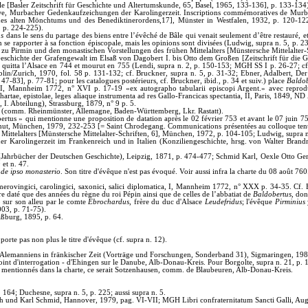
Bâle [Basler Zeitschrift für Geschichte und Altertumskunde, 65, Basel, 1965, 133-136], p. 133-1
, Uwe, Murbacher Gedenkaufzeichungen der Karolingerzeit. Inscriptions commémoratives de Mur
des alten Mönchtums und des Benediktinerordens,17], Münster in Westfalen, 1932, p. 120-122
, p. 224-225).
as
dans le sens du partage des biens entre l’évêché de Bâle qui venait seulement d’être restauré, e
n se rapporter à sa fonction épiscopale, mais les opinions sont divisées (Ludwig, supra n. 5, p
 zu Pirmin und den monastischen Vorstellungen des frühen Mittelalters [Münstersche Mittelalter-S
Geschichte der Grafengewalt im Elsaß von Dagobert I. bis Otto dem Großen [Zeitschrift für die G
, quitta l’Alsace en 744 et mourut en 755 (Lendi, supra n. 2, p. 150-153; MGH SS I p. 26-27; c
n/Zurich, 1970, fol. 58 p. 131-132; cf. Bruckner, supra n. 5, p. 31-32; Ebner, Adalbert, De
-83], p. 77-81; pour les catalogues postérieurs, cf. Bruckner, ibid., p. 34 et suiv.) place
Baldob
ca, I, Mannheim 1772, n° XVI p. 17-19 «ex autographo tabularii episcopi Argent.» avec reprodu
rtae, epistolae, leges aliaque instrumenta ad res Gallo-Francicas spectantia, II, Paris, 1849, 
. Abteilung), Strassburg, 1879, n° 9 p. 5.
ch (comm. Rheinmünster, Allemagne, Baden-Württemberg, Lkr. Rastatt).
bertus » qui mentionne une proposition de datation après le 02 février 753 et avant le 07 juin 7
ut, München, 1979, 232-253 [= Saint Chrodegang. Communications présentées au colloque tenu à
ittelalters [Münstersche Mittelalter-Schriften, 6], München, 1972, p. 104-105; Ludwig, supra n.
Karolingerzeit im Frankenreich und in Italien (Konziliengeschichte, hrsg. von Walter Brandmül
 (Jahrbücher der Deutschen Geschichte), Leipzig, 1871, p. 474-477; Schmid Karl, Oexle Otto G
 et n. 47.
de ipso monasterio
. Son titre d'évêque n'est pas évoqué. Voir aussi infra la charte du 08 août 76
erovingici, carolingici, saxonici, salici diplomatica, I, Mannheim 1772, n° XXX p. 34-35. Cf. 
re daté que des années du règne du roi Pépin ainsi que de celles de l’abbatiat de
Baldobertus
, don
8 sur son alleu par le comte
Ebrochardus
, frère du duc d'Alsace
Leudefridus
; l'évêque
Pirminius
03, p. 71-75).
aßburg, 1895, p. 64.
 porte pas non plus le titre d'évêque (cf. supra n. 12).
en Alemanniens in fränkischer Zeit (Vorträge und Forschungen, Sonderband 31), Sigmaringen, 198
nt d'interrogation - d'Ehingen sur le Danube, Alb-Donau-Kreis. Pour Borgolte, supra n. 21, p. 132
eux mentionnés dans la charte, ce serait Sotzenhausen, comm. de Blaubeuren, Alb-Donau-Kreis.
 164; Duchesne, supra n. 5, p. 225; aussi supra n. 5.
 und Karl Schmid, Hannover, 1979, pag. VI-VII; MGH Libri confraternitatum Sancti Galli, Augien