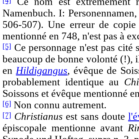
[4]
Ce nom est extrêmement rar
Namenbuch. I: Personennamen, 
506-507). Une erreur de copi
mentionné en 748, n'est pas à ex
[5]
Ce personnage n'est pas cité s
beaucoup de bonne volonté (!), i
en
Hildigangus
, évêque de Sois
probablement identique au
Chi
Soissons et évêque mentionné en
[6]
Non connu autrement.
[7]
Christianus
est sans doute
l'
épiscopale mentionne avant
Ri