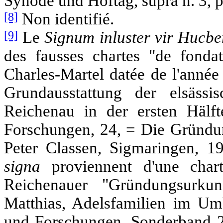
Synode und Hoftag, supra n. 3, p.
[8]
Non identifié.
[9]
Le
Signum
inluster
vir
Hucbe
des fausses chartes "de fond
Charles-Martel datée de l'année
Grundausstattung der elsässi
Reichenau in der ersten Hälft
Forschungen, 24, = Die Gründu
Peter Classen, Sigmaringen, 19
signa
proviennent d'une char
Reichenauer "Gründungsurkun
Matthias, Adelsfamilien im Umk
und Forschungen, Sonderband 28