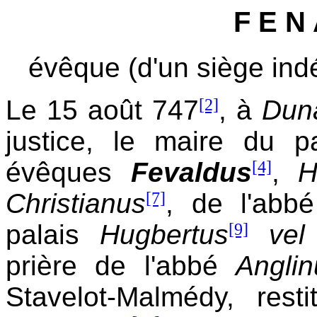
F E N 
évêque (d'un siège ind
Le 15 août 747
[2]
, à
Dun
justice, le maire du p
évêques
Fevaldus
[4]
,
H
Christianus
[7]
, de l'ab
palais
Hugbertus
[9]
vel
prière de l'abbé
Anglin
Stavelot-Malmédy, res