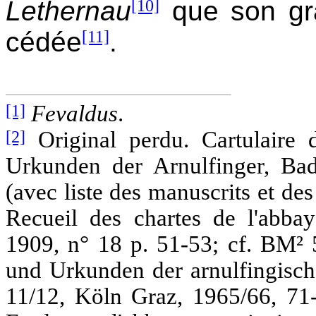
Lethernau
[10]
que son gra
cédée
[11]
.
[1]
Fevaldus
.
[2]
Original perdu. Cartulaire d
Urkunden der Arnulfinger, Bad
(avec liste des manuscrits et des
Recueil des chartes de l'abbay
1909, n° 18 p. 51-53; cf. BM² 5
und Urkunden der arnulfingisch
11/12, Köln Graz, 1965/66, 71-