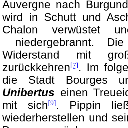
Auvergne nach Burgun
wird in Schutt und Asc
Chalon verwüstet un
niedergebrannt. Die
Widerstand mit gr
zurückkehren
[7]
. Im folg
die Stadt Bourges un
Unibertus
einen Treuei
mit sich
[9]
. Pippin li
wiederherstellen und se