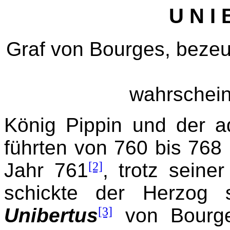
U N I 
Graf von Bourges, bezeu
wahrschein
König Pippin und der a
führten von 760 bis 76
Jahr 761
[2]
, trotz seine
schickte der Herzog 
Unibertus
[3]
von Bourg