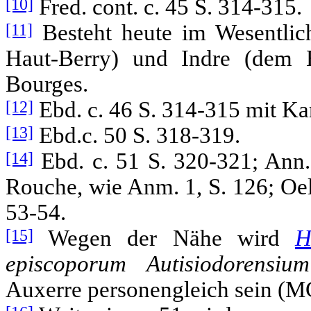
[10]
Fred. cont. c. 45 S. 314-315.
[11]
Besteht heute im Wesentlic
Haut-Berry) und Indre (dem B
Bourges.
[12]
Ebd. c. 46 S. 314-315 mit Ka
[13]
Ebd.c. 50 S. 318-319.
[14]
Ebd. c. 51 S. 320-321; Ann. 
Rouche, wie Anm. 1, S. 126; Oel
53-54.
[15]
Wegen der Nähe wird
H
episcoporum Autisiodorensium
Auxerre personengleich sein (M