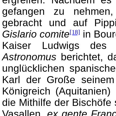
gefangen zu nehmen,
gebracht und auf Pip
Gislario comite
[18]
in Bou
Kaiser Ludwigs des 
Astronomus
berichtet, 
unglücklichen spanisc
Karl der Große seinem
Königreich (Aquitanien)
die Mithilfe der Bischöfe
Vasallen,
ex gente Fran