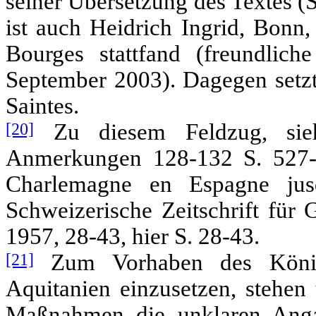
seiner Übersetzung des Textes (
ist auch Heidrich Ingrid, Bonn,
Bourges stattfand (freundlic
September 2003). Dagegen setzt
Saintes.
[20]
Zu diesem Feldzug, sie
Anmerkungen 128-132 S. 527-5
Charlemagne en Espagne jusq
Schweizerische Zeitschrift für 
1957, 28-43, hier S. 28-43.
[21]
Zum Vorhaben des König
Aquitanien einzusetzen, stehen 
Maßnahmen die unklaren An