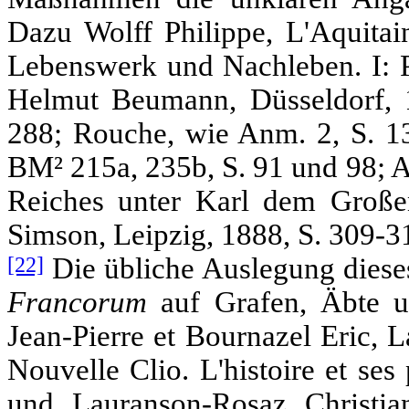
Dazu Wolff Philippe, L'Aquitain
Lebenswerk und Nachleben. I: P
Helmut Beumann, Düsseldorf, 1
288; Rouche, wie Anm. 2, S. 
BM² 215a, 235b, S. 91 und 98; A
Reiches unter Karl dem Großen
Simson, Leipzig, 1888, S. 309-3
[22]
Die übliche Auslegung diese
Francorum
auf Grafen, Äbte u
Jean-Pierre et Bournazel Eric, L
Nouvelle Clio. L'histoire et se
und Lauranson-Rosaz Christia