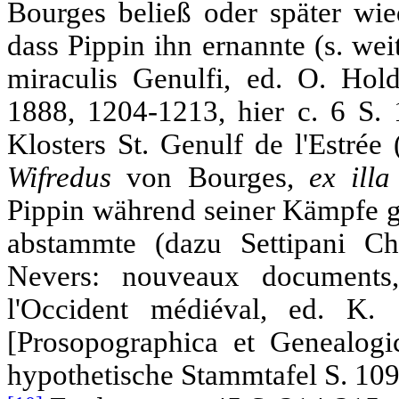
Bourges beließ oder später wied
dass Pippin ihn ernannte (s. wei
miraculis Genulfi, ed. O. Hol
1888, 1204-1213, hier c. 6 S. 
Klosters St. Genulf de l'Estrée
Wifredus
von Bourges,
ex ill
Pippin während seiner Kämpfe 
abstammte (dazu Settipani Ch
Nevers: nouveaux documents
l'Occident médiéval, ed. K.
[Prosopographica et Genealog
hypothetische Stammtafel S. 109