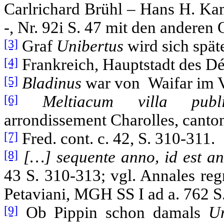
Carlrichard Brühl – Hans H. Ka
-, Nr. 92i S. 47 mit den anderen 
[3]
Graf
Unibertus
wird sich spät
[4]
Frankreich, Hauptstadt des D
[5]
Bladinus
war von Waifar im V
[6]
Meltiacum villa publ
arrondissement Charolles, canto
[7]
Fred. cont. c. 42, S. 310-311.
[8]
[…] sequente anno, id est a
43 S. 310-313; vgl. Annales reg
Petaviani, MGH SS I ad a. 762 S
[9]
Ob Pippin schon damals
Un