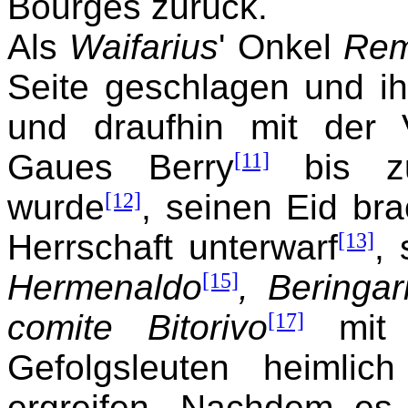
Bourges zurück.
Als
Waifarius
' Onkel
Rem
Seite geschlagen und i
und draufhin mit der 
Gaues Berry
[11]
bis zu
wurde
[12]
, seinen Eid br
Herrschaft unterwarf
[13]
,
Hermenaldo
[15]
, Beringar
comite Bitorivo
[17]
mit 
Gefolgsleuten heiml
ergreifen. Nachdem es