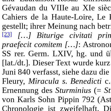
Gévaudan du VIIIe au XIe siècl
Cahiers de la Haute-Loire, Le 
gestellt; ihrer Meinung nach betri
[23]
[…] Biturige civitati p
praefecit comitem […]
: Astron
SS rer. Germ. LXIV, hg. und ü
[lat./dt.]. Dieser Text wurde k
Juni 840 verfasst, siehe dazu di
Fleury,
Miracula s. Benedicti
c.
Ernennung des
Sturminius
(=
St
von Karls Sohn Pippin 792 (Ast
Chronologie ist zweifelhaft. 