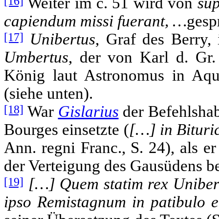
[16]
Weiter im c. 51 wird von
sup
capiendum missi fuerant, …
gesp
[17]
Unibertus
, Graf des Berry,
Umbertus
, der von Karl d. Gr.
König laut Astronomus in Aqu
(siehe unten).
[18]
War
Gislarius
der Befehlsha
Bourges einsetzte (
[…] in Bitur
Ann. regni Franc., S. 24), als er
der Verteigung des Gausüdens be
[19]
[…] Quem statim rex Uniberto
ipso Remistagnum in patibulo e