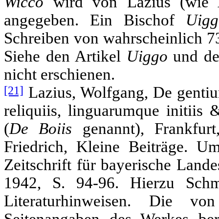
Wicco
wird von Lazius (wie
angegeben. Ein Bischof
Uig
Schreiben von wahrscheinlich 73
Siehe den Artikel
Uiggo
und de
nicht erschienen.
[21]
Lazius, Wolfgang, De gentium
reliquiis, linguarumque initiis 
(
De Boiis
genannt), Frankfurt
Friedrich, Kleine Beiträge. U
Zeitschrift für bayerische Land
1942, S. 94-96. Hierzu Sch
Literaturhinweisen. Die v
Seitenangaben des Werkes be