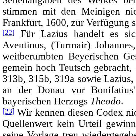
stimmen mit den Meinigen nic
Frankfurt, 1600, zur Verfügung s
[22]
Für Lazius handelt es si
Aventinus, (Turmair) Johannes
weitberumbten Beyerischen Ges
gemein hoch Teutsch gebracht,
313b, 315b, 319a sowie Lazius,
an der Donau vor Bonifatius
bayerischen Herzogs
Theodo
.
[23]
Wir kennen diesen Codex nic
Quellenwert kein Urteil gewinn
seine Vorlage treu wiedergegeb