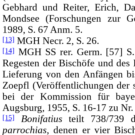
Gebhard und Reiter, Erich, Das
Mondsee (Forschungen zur Ges
1989, S. 67 Anm. 5.
[13]
MGH Necr. 2, S. 26.
[14]
MGH SS rer. Germ. [57] S. 
Regesten der Bischöfe und des 
Lieferung von den Anfängen bis
Zoepfl (Veröffentlichungen der
bei der Kommission für bayer
Augsburg, 1955, S. 16-17 zu Nr. 
[15]
Bonifatius
teilt 738/739 
parrochias
, denen er vier Bisc