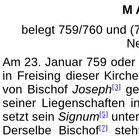
M 
belegt 759/760 und (7
N
Am 23. Januar 759 oder
in Freising dieser Kirc
von Bischof
Joseph
[3]
ge
seiner Liegenschaften i
setzt sein
Signum
[5]
unter
Derselbe Bischof
[7]
steht