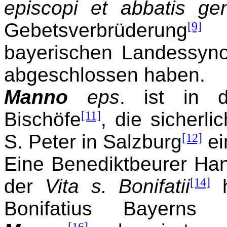
episcopi et abbatis ge
Gebetsverbrüderung
[9]
w
bayerischen Landessynode
abgeschlossen haben.
Manno
eps
. ist in d
Bischöfe
[11]
, die sicherl
S. Peter in Salzburg
[12]
ei
Eine Benediktbeurer Han
der
Vita s. Bonifatii
[14]
h
Bonifatius Bayerns K
[16]