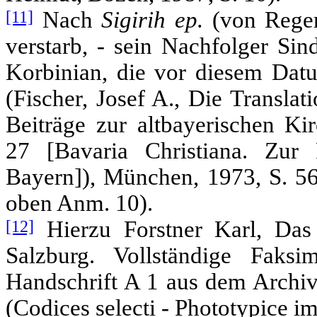
[11]
Nach
Sigirih ep.
(von Rege
verstarb, - sein Nachfolger Sind
Korbinian, die vor diesem Dat
(Fischer, Josef A., Die Translat
Beiträge zur altbayerischen Kir
27 [Bavaria Christiana. Zur 
Bayern]), München, 1973, S. 5
oben Anm. 10).
[12]
Hierzu Forstner Karl, Das
Salzburg. Vollständige Faksi
Handschrift A 1 aus dem Archiv 
(Codices selecti - Phototypice im