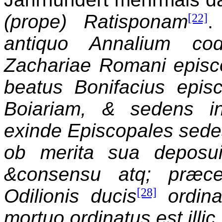
(prope) Ratisponam
[22]
.
antiquo Annalium cod
Zachariae Romani episc
beatus Bonifacius epis
Boiariam, & sedens in
exinde Episcopales sede
ob merita sua deposu
&consensu atq; præce
Odilionis ducis
[28]
ordinau
mortuo ordinatus est illic