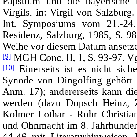
Papsttum und die bayerische K
Virgils, in: Virgil von Salzburg
Int. Symposiums vom 21.-24.
Residenz, Salzburg, 1985, S. 9
Weihe vor diesem Datum ansetz
[9]
MGH Conc. II, 1, S. 93-97. Vg
[10]
Einerseits ist es nicht sich
Synode von Dingolfing gehört 
Anm. 17); andererseits kann die
werden (dazu Dopsch Heinz, Z
Kolmer Lothar - Rohr Christian
und Ohnmacht im 8. Jahrhunder
44-46 mit Literaturhinweisen.