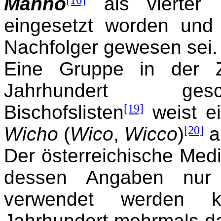
Manno
als vierter
eingesetzt worden un
Nachfolger gewesen sei.
Eine Gruppe in der 
Jahrhundert gesc
Bischofslisten
[19]
weist e
Wicho
(
Wico
,
Wicco
)
[20]
a
Der österreichische Medi
dessen Angaben nur 
verwendet werden 
Jahrhundert mehrmals d