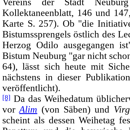
Vereins der Stadt Neubur
Kollektaneenblatt, 146 und 147
Karte S. 257). Ob "die Initiati
Bistumssprengels östlich des L
Herzog Odilo ausgegangen ist"
Bistum Neuburg "gar nicht schon 
64), lässt sich heute mit Sich
nächstens in dieser Publikat
veröffentlicht).
[8]
Da das Weihedatum üblicher
vor
Alim
(von Säben) und
Vir
scheint als dessen Weihetag fes