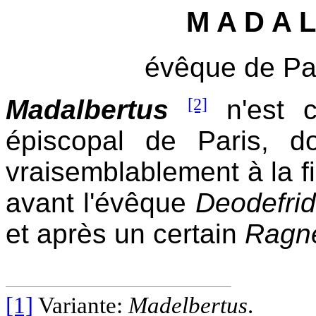
M A D A L
évêque de Par
Madalbertus
[2]
n'est c
épiscopal de Paris, d
vraisemblablement à la f
avant l'évêque
Deodefri
et après un certain
Ragn
[1]
Variante:
Madelbertus
.