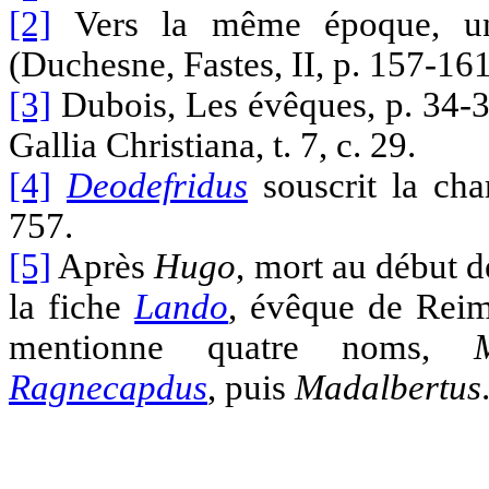
[2]
Vers la même époque, 
(Duchesne, Fastes, II, p. 157-161
[3]
Dubois, Les évêques, p. 34-39
Gallia Christiana, t. 7, c. 29.
[4]
Deodefridus
souscrit la ch
757.
[5]
Après
Hugo
, mort
au début de
la fiche
Lando
, évêque de Reim
mentionne quatre noms,
Ragnecapdus
, puis
Madalbertus