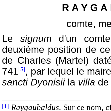
R A Y G A 
comte, me
Le
signum
d'un com
deuxième position de c
de Charles (Martel) dat
741
[5]
, par lequel le mai
sancti Dyonisii
la
villa
de 
[1]
Raygaubaldus
. Sur ce nom, c