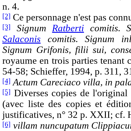
n. 4.
[2]
Ce personnage n'est pas conn
[3]
Signum
Ratberti
comitis. S
Salaconis
comitis. Signum inlu
Signum Grifonis, filii sui, con
royaume en trois parties tenant
54-58; Schieffer, 1994, p. 311,
[4]
Actum Careciaco villa, in pala
[5]
Diverses copies de l'original
(avec liste des copies et éditio
justificatives, n° 32 p. XXII; cf.
[6]
villam nuncupatum Clippiacu