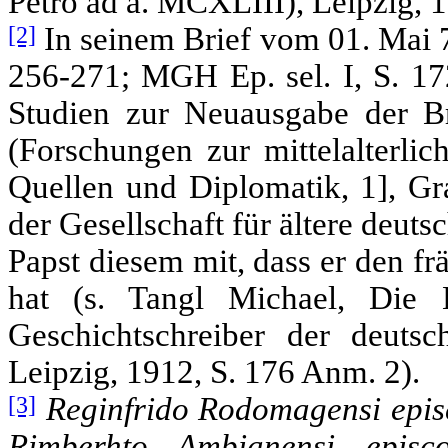
Petro ad a. MCXLIII), Leipzig, 
[2]
In seinem Brief vom 01. Mai 7
256-271; MGH Ep. sel. I, S. 17
Studien zur Neuausgabe der Bri
(Forschungen zur mittelalterlic
Quellen und Diplomatik, 1], Gr
der Gesellschaft für ältere deuts
Papst diesem mit, dass er den f
hat (s. Tangl Michael, Die B
Geschichtschreiber der deutsc
Leipzig, 1912, S. 176 Anm. 2).
[3]
Reginfrido Rodomagensi epis
Rimberhto Ambianensi episc