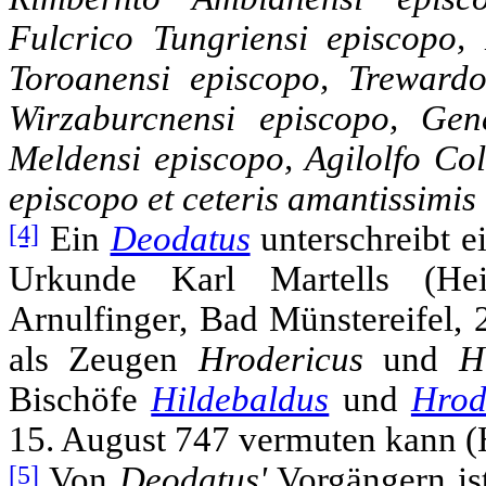
Fulcrico Tungriensi episcopo,
Toroanensi episcopo, Treward
Wirzaburcnensi episcopo, Ge
Meldensi episcopo, Agilolfo Co
episcopo et ceteris amantissimi
[4]
Ein
Deodatus
unterschreibt 
Urkunde Karl Martells (Hei
Arnulfinger, Bad Münstereifel, 
als Zeugen
Hrodericus
und
H
Bischöfe
Hildebaldus
und
Hrod
15. August 747 vermuten kann (He
[5]
Von
Deodatus'
Vorgängern ist