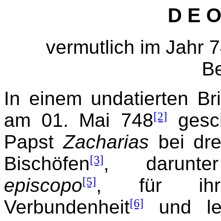
D E O
vermutlich im Jahr 7
B
In einem undatierten Bri
am 01. Mai 748
[2]
gesch
Papst
Zacharias
bei dre
Bischöfen
[3]
, darun
episcopo
[5]
, für ihr
Verbundenheit
[6]
und leg