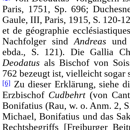
Paris, 1751, Sp. 696; Duchesne
Gaule, III, Paris, 1915, S. 120-1
et de géographie ecclésiastiques
Nachfolger sind
Andreas
un
ebda., S. 121). Die Gallia Ch
Deodatus
als Bischof von Soi
762 bezeugt ist, vielleicht sogar
[6]
Zu dieser Erklärung, siehe di
Erzbischof
Cudbehrt
(von Cant
Bonifatius (Rau, w. o. Anm. 2, 
Michael, Bonifatius und das Sak
Rechtsbegriffs [Freiburger Beit